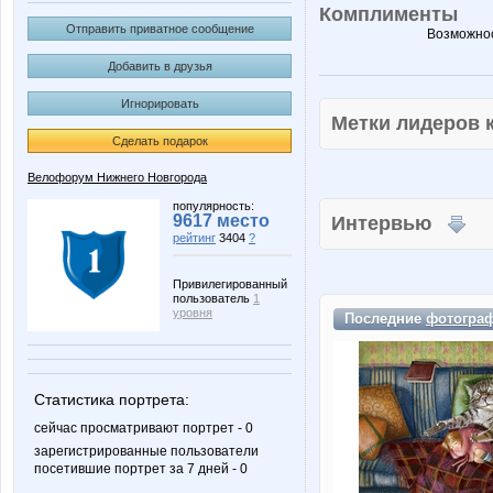
Комплименты
Отправить приватное сообщение
Возможнос
Добавить в друзья
Игнорировать
Метки лидеров
Сделать подарок
Велофорум Нижнего Новгорода
популярность:
9617 место
Интервью
рейтинг
3404
?
Привилегированный
пользователь
1
уровня
Последние
фотогра
Статистика портрета:
сейчас просматривают портрет - 0
зарегистрированные пользователи
посетившие портрет за 7 дней - 0