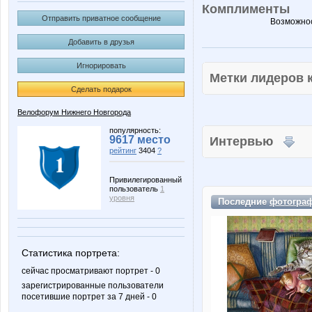
Комплименты
Отправить приватное сообщение
Возможнос
Добавить в друзья
Игнорировать
Метки лидеров
Сделать подарок
Велофорум Нижнего Новгорода
популярность:
9617 место
Интервью
рейтинг
3404
?
Привилегированный
пользователь
1
уровня
Последние
фотогра
Статистика портрета:
сейчас просматривают портрет - 0
зарегистрированные пользователи
посетившие портрет за 7 дней - 0